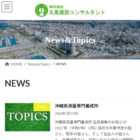
コ
ナ
ン
ビ
テ
ゲ
ン
ー
ツ
シ
へ
ョ
News&Topics
ス
ン
キ
に
ッ
移
プ
動
HOME
News&Topics
NEWS
NEWS
沖縄県測量専門養成所
NEWS
2026年5月19日
沖縄県測量専門養成所 生徒募集のお知らせ
2027年（令和9年）3月に高校を卒業予定の皆
さん、既卒の皆さん、そして社会人の皆さん
へ。本養成所では、将来にわたり役立つ専門技